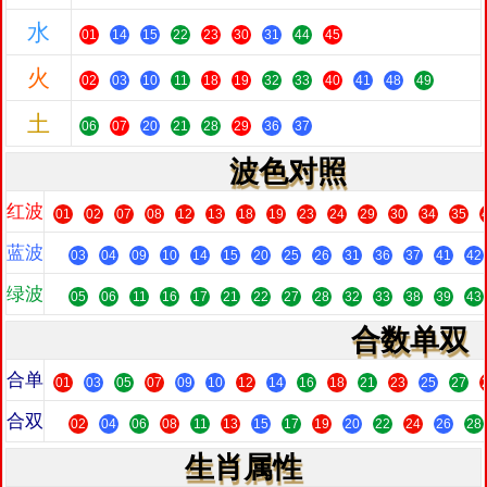
水
01
14
15
22
23
30
31
44
45
火
02
03
10
11
18
19
32
33
40
41
48
49
土
06
07
20
21
28
29
36
37
波色对照
红波
01
02
07
08
12
13
18
19
23
24
29
30
34
35
蓝波
03
04
09
10
14
15
20
25
26
31
36
37
41
42
绿波
05
06
11
16
17
21
22
27
28
32
33
38
39
43
合数单双
合单
01
03
05
07
09
10
12
14
16
18
21
23
25
27
合双
02
04
06
08
11
13
15
17
19
20
22
24
26
28
生肖属性