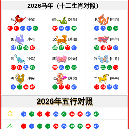
2026马年（十二生肖对照）
马
[冲鼠]
蛇
[冲兔]
龙
[冲狗]
01
13
25
37
49
02
14
26
38
03
15
27
39
兔
[冲鸡]
虎
[冲猴]
牛
[冲羊]
04
16
28
40
05
17
29
41
06
18
30
42
鼠
[冲马]
猪
[冲蛇]
狗
[冲龙]
07
19
31
43
08
20
32
44
09
21
33
45
鸡
[冲兔]
猴
[冲虎]
羊
[冲牛]
10
22
34
46
11
23
35
47
12
24
36
48
2026年五行对照
金
04
05
12
13
26
27
34
35
42
43
木
08
09
16
17
24
25
38
39
46
47